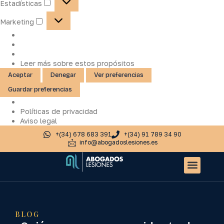
Estadísticas
Marketing
Leer más sobre estos propósitos
Aceptar
Denegar
Ver preferencias
Guardar preferencias
Políticas de privacidad
Aviso legal
+(34) 678 683 391
+(34) 91 789 34 90
info@abogadoslesiones.es
Quiénes somos
Accidentes de tr
Otros servic
BLOG