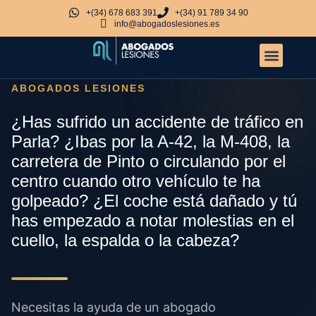
+(34) 678 683 391
+(34) 91 789 34 90
info@abogadoslesiones.es
Quiénes somos
Accidentes de tráfi
Otros servicio
ABOGADOS LESIONES
¿Has sufrido un accidente de tráfico en
Parla? ¿Ibas por la A-42, la M-408, la
carretera de Pinto o circulando por el
centro cuando otro vehículo te ha
golpeado? ¿El coche está dañado y tú
has empezado a notar molestias en el
cuello, la espalda o la cabeza?
Necesitas la ayuda de un abogado