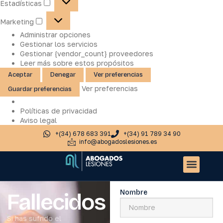
Estadísticas
Marketing
Administrar opciones
Gestionar los servicios
Gestionar {vendor_count} proveedores
Leer más sobre estos propósitos
Aceptar
Denegar
Ver preferencias
Ver preferencias
Guardar preferencias
Políticas de privacidad
Aviso legal
+(34) 678 683 391
+(34) 91 789 34 90
info@abogadoslesiones.es
Quiénes somos
Accidentes de tr
Otros servic
Nombre
Fallecidos
Si has sufrido el