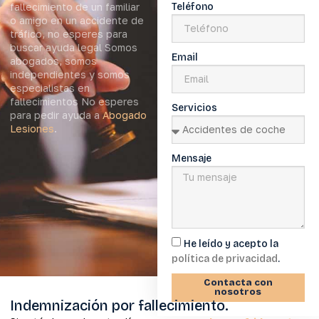
fallecimiento de un familiar
Teléfono
o amigo en un accidente de
tráfico, no esperes para
buscar ayuda legal Somos
Email
abogados, somos
independientes y somos
especialistas en
fallecimientos No esperes
Servicios
para pedir ayuda a
Abogado
Lesiones
.
Mensaje
He leído y acepto la
política de privacidad
.
Contacta con
nosotros
Indemnización por fallecimiento.