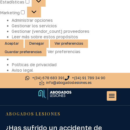
Estadísticas
Marketing
Administrar opciones
Gestionar los servicios
Gestionar {vendor_count} proveedores
Leer más sobre estos propósitos
Aceptar
Denegar
Ver preferencias
Ver preferencias
Guardar preferencias
Políticas de privacidad
Aviso legal
+(34) 678 683 391
+(34) 91 789 34 90
info@abogadoslesiones.es
Quiénes somos
Accidentes de tr
Otros servic
ABOGADOS LESIONES
¿Has sufrido un accidente de