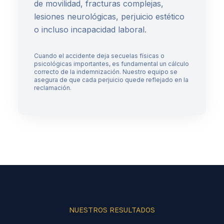
de movilidad, fracturas complejas,
lesiones neurológicas, perjuicio estético
o incluso incapacidad laboral.
Cuando el accidente deja secuelas físicas o
psicológicas importantes, es fundamental un cálculo
correcto de la indemnización. Nuestro equipo se
asegura de que cada perjuicio quede reflejado en la
reclamación.
NUESTROS RESULTADOS