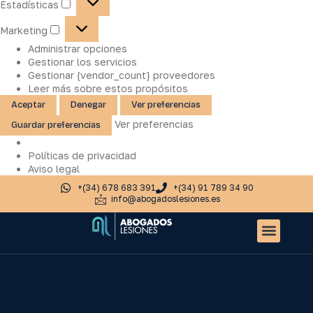
Estadísticas
Marketing
Administrar opciones
Gestionar los servicios
Gestionar {vendor_count} proveedores
Leer más sobre estos propósitos
Aceptar
Denegar
Ver preferencias
Ver preferencias
Guardar preferencias
Políticas de privacidad
Aviso legal
+(34) 678 683 391
+(34) 91 789 34 90
info@abogadoslesiones.es
Quiénes somos
Accidentes de tr
Otros servic