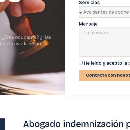
Servicios
Mensaje
? ¿Eres ocupante? ¿Has
itas la ayuda de un
He leído y acepto la
Contacta con noso
Abogado indemnización p