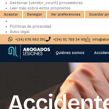
Gestionar {vendor_count} proveedores
Leer más sobre estos propósitos
Aceptar
Denegar
Ver preferencias
Guardar pr
Políticas de privacidad
Aviso legal
+(34) 678 683 391
+(34) 91 789 34 90
info@abo
Quiénes somos
Acciden
Accident