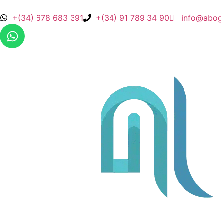
+(34) 678 683 391
+(34) 91 789 34 90
info@abog