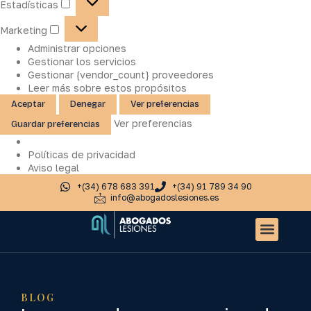
Estadísticas
Marketing
Administrar opciones
Gestionar los servicios
Gestionar {vendor_count} proveedores
Leer más sobre estos propósitos
Aceptar
Denegar
Ver preferencias
Ver preferencias
Guardar preferencias
Políticas de privacidad
Aviso legal
+(34) 678 683 391
+(34) 91 789 34 90
info@abogadoslesiones.es
Quiénes somos
Accidentes de tr
Otros servic
BLOG