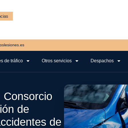
ncias
slesiones.es
s de tráfico
Otros servicios
Despachos
l Consorcio
ión de
ccidentes de