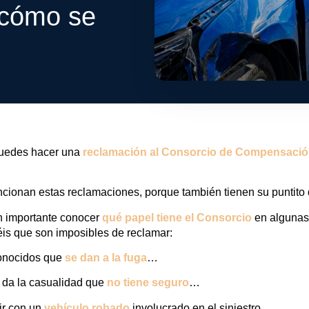
y cómo se
puedes hacer una
reclamación al Consorcio de Compensaci
ionan estas reclamaciones, porque también tienen su puntito d
n importante conocer
qué papel tiene el Consorcio
en algunas
éis que son imposibles de reclamar:
conocidos que
se dan a la fuga
…
e da la casualidad que
no tiene seguro
…
rir con un
vehículo robado
involucrado en el siniestro.