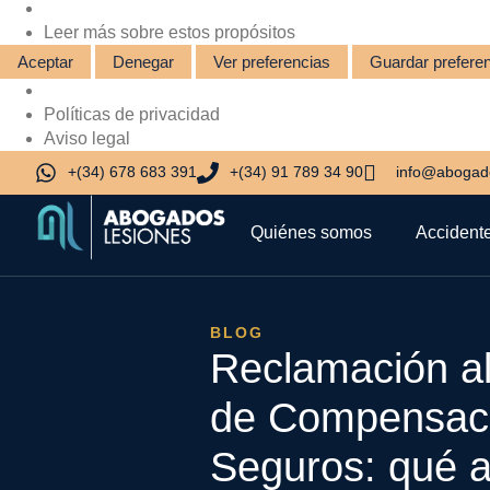
Leer más sobre estos propósitos
Aceptar
Denegar
Ver preferencias
Guardar prefere
Políticas de privacidad
Aviso legal
+(34) 678 683 391
+(34) 91 789 34 90
info@abogado
Quiénes somos
Accidente
BLOG
Reclamación a
de Compensac
Seguros: qué a