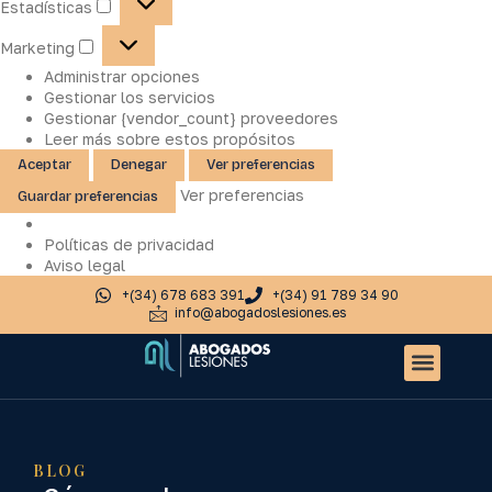
Estadísticas
Marketing
Administrar opciones
Gestionar los servicios
Gestionar {vendor_count} proveedores
Leer más sobre estos propósitos
Aceptar
Denegar
Ver preferencias
Ver preferencias
Guardar preferencias
Políticas de privacidad
Aviso legal
+(34) 678 683 391
+(34) 91 789 34 90
info@abogadoslesiones.es
Quiénes somos
Accidentes de tr
Otros servic
BLOG