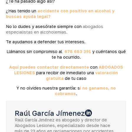
¿Te ha pasado algo así?
¿Has tenido un
accidente con positivo en alcohol y
buscas ayuda legal?
No lo dudes y asesórate siempre con
abogados
especialistas en alcoholemias.
Te ayudamos a defender tus intereses.
Llámanos sin compromiso al
678 683 391
y cuéntanos qué
te ha ocurrido.
Aquí puedes contactar directamente
con
ABOGADOS
LESIONES
para recibir de inmediato una
valoración
gratuita
de tu caso
Y no olvides nuestra garantía: s
i no ganamos, no
cobramos
.
Raúl García Jímenez
Raúl García Jiménez es abogado y director de
Abogados Lesiones, especializado desde hace
más de 23 años en reclamaciones por accidentes