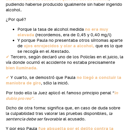
pudiendo haberse producido igualmente sin haber ingerido
alcohol.
¿Por qué?
Porque la tasa de alcohol medida
no era muy
elevada
(recordemos, era de 0,45 y 0,40 mg/l)
Y porque Paula no presentaba otros síntomas aparte
de
ojos enrojecidos y olor a alcohol,
que es lo que
se recogía en el Atestado.
✔
Tercero, según declaró uno de los Policías en el juicio, la
vía donde ocurrió el accidente no estaba precisamente
bien iluminada.
✔
Y cuarto, se demostró que Paula
no llegó a concluir la
maniobra de giro
, sólo la inició.
Por todo ello la Juez aplicó el famoso principio penal “
in
dubio pro reo”
.
Dicho de otra forma: significa que, en caso de duda sobre
la culpabilidad tras valorar las pruebas disponibles,
la
sentencia debe ser favorable
al acusado.
Y por eso Paula
fue absuelta por el delito contra la