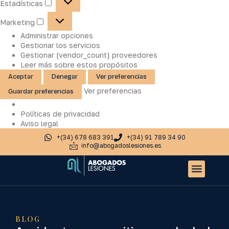
Estadísticas
Marketing
Administrar opciones
Gestionar los servicios
Gestionar {vendor_count} proveedores
Leer más sobre estos propósitos
Aceptar
Denegar
Ver preferencias
Ver preferencias
Guardar preferencias
Políticas de privacidad
Aviso legal
+(34) 678 683 391
+(34) 91 789 34 90
info@abogadoslesiones.es
Quiénes somos
Accidentes de tr
Otros servic
BLOG