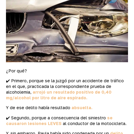
¿Por qué?
✔️ Primero, porque se la juzgó por un accidente de tráfico
en el que, practicada la correspondiente prueba de
alcoholemia,
arrojó un resultado positivo de 0,40
mg/alcohol por litro de aire espirado.
Y de ese delito había resultado
absuelta.
✔️ Segundo, porque a consecuencia del siniestro
se
causaron lesiones LEVES
al conductor de la motocicleta.
Y, sin embargo, Paula había sido condenada por un
delito