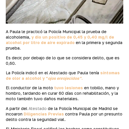
A Paula le practicó la Policía Municipal la prueba de
alcoholemia,
y dio un positivo de 0,45 y 0,40 mg/l de
alcohol por litro de aire expirado
en la primera y segunda
prueba.
Es decir, por debajo de lo que se considera delito, que es
0,60.
La Policía indicó en el Atestado que Paula tenía
síntomas
de olor a alcohol y “
ojos enrojecidos”
.
El conductor de la moto
tuvo lesiones
en tobillo, mano y
hombro, tardando en curar 60 días con rehabilitación, y la
moto también tuvo daños materiales.
A partir del
Atestado
de la Policía Municipal de Madrid se
incoaron
Diligencias Previas
contra Paula por un presunto
delito contra la seguridad vial.
El Ministerio Fiscal calificó los hechos como constitutivos