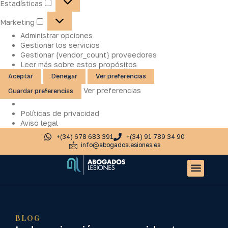
Estadísticas
Marketing
Administrar opciones
Gestionar los servicios
Gestionar {vendor_count} proveedores
Leer más sobre estos propósitos
Aceptar
Denegar
Ver preferencias
Ver preferencias
Guardar preferencias
Políticas de privacidad
Aviso legal
+(34) 678 683 391
+(34) 91 789 34 90
info@abogadoslesiones.es
Quiénes somos
Accidentes de tr
Otros servic
BLOG