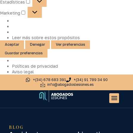
Estadísticas
Marketing
Leer más sobre estos propósitos
Aceptar
Denegar
Ver preferencias
Guardar preferencias
Políticas de privacidad
Aviso legal
+(34) 678 683 391
+(34) 91 789 34 90
info@abogadoslesiones.es
Quiénes somos
Accidentes de tr
Otros servic
BLOG