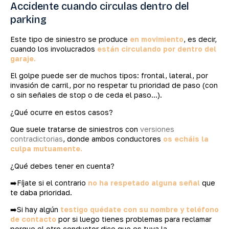
Accidente cuando circulas dentro del
parking
Este tipo de siniestro se produce
en movimiento
, es decir,
cuando los involucrados
están circulando por dentro del
garaje.
El golpe puede ser de muchos tipos: frontal, lateral, por
invasión de carril, por no respetar tu prioridad de paso (con
o sin señales de stop o de ceda el paso…).
¿Qué ocurre en estos casos?
Que suele tratarse de siniestros con
versiones
contradictorias
, donde ambos conductores
os echáis la
culpa mutuamente.
¿Qué debes tener en cuenta?
➡️Fíjate si el contrario
no ha respetado alguna señal
que
te daba prioridad.
➡️Si hay algún
testigo quédate con su nombre y teléfono
de contacto
por si luego tienes problemas para reclamar
porque el otro conductor dice que es tuya la