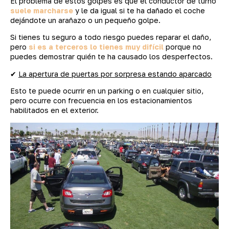
El problema de estos golpes es que el conductor de turno
suele marcharse
y le da igual si te ha dañado el coche
dejándote un arañazo o un pequeño golpe.
Si tienes tu seguro a todo riesgo puedes reparar el daño,
pero
si es a terceros lo tienes muy difícil
porque no
puedes demostrar quién te ha causado los desperfectos.
✔
La apertura de puertas por sorpresa estando aparcado
Esto te puede ocurrir en un parking o en cualquier sitio,
pero ocurre con frecuencia en los estacionamientos
habilitados en el exterior.