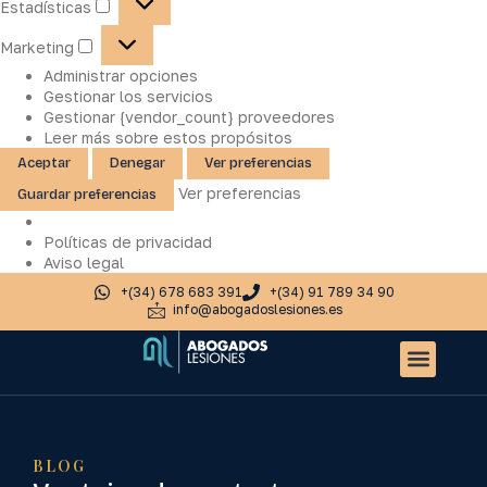
Estadísticas
Marketing
Administrar opciones
Gestionar los servicios
Gestionar {vendor_count} proveedores
Leer más sobre estos propósitos
Aceptar
Denegar
Ver preferencias
Ver preferencias
Guardar preferencias
Políticas de privacidad
Aviso legal
+(34) 678 683 391
+(34) 91 789 34 90
info@abogadoslesiones.es
Quiénes somos
Accidentes de tr
Otros servic
BLOG