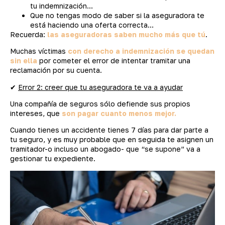
tu indemnización…
Que no tengas modo de saber si la aseguradora te
está haciendo una oferta correcta…
Recuerda:
las aseguradoras saben mucho más que tú
.
Muchas víctimas
con derecho a indemnización se quedan
sin ella
por cometer el error de intentar tramitar una
reclamación por su cuenta.
✔
Error 2: creer que tu aseguradora te va a ayudar
Una compañía de seguros sólo defiende sus propios
intereses, que
son pagar cuanto menos mejor.
Cuando tienes un accidente tienes 7 días para dar parte a
tu seguro, y es muy probable que en seguida te asignen un
tramitador-o incluso un abogado- que “se supone” va a
gestionar tu expediente.