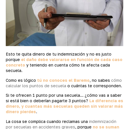
Esto te quita dinero de tu indemnización y no es justo
porque
el daño debe valorarse en función de cada caso
concreto
y teniendo en cuenta cómo te afecta cada
secuela.
Como es lógico
tú no conoces el Baremo
, no sabes
cómo
calcular los puntos de secuela
o cuántas te corresponden.
Si te ofrecen 1 punto por una secuela… ¿cómo vas a saber
si está bien o deberían pagarte 3 puntos?
La diferencia es
dinero, y cuantas más secuelas queden sin valorar más
dinero pierdes
.
La cosa se complica cuando reclamas una
indemnización
por secuelas en accidentes graves
, porque
no se suman