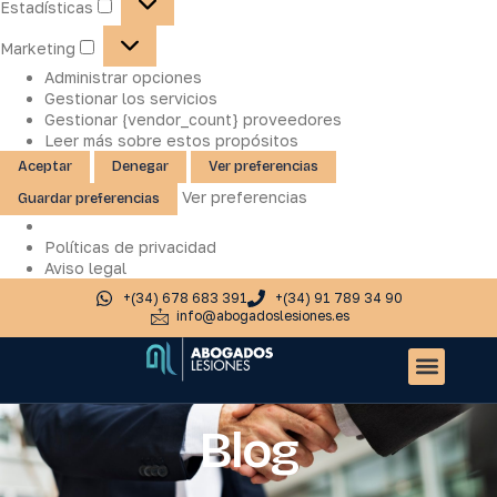
Estadísticas
Marketing
Administrar opciones
Gestionar los servicios
Gestionar {vendor_count} proveedores
Leer más sobre estos propósitos
Aceptar
Denegar
Ver preferencias
Ver preferencias
Guardar preferencias
Políticas de privacidad
Aviso legal
+(34) 678 683 391
+(34) 91 789 34 90
info@abogadoslesiones.es
Quiénes somos
Accidentes de tr
Otros servic
Blog